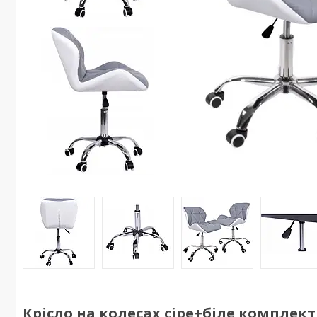
Крісло на колесах сіре+біле комплект