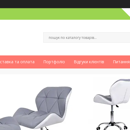
ставка та оплата
Портфоліо
Відгуки клієнтів
Питання