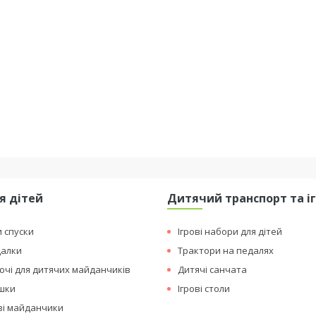
я дітей
Дитячий транспорт та і
и спуски
Ігрові набори для дітей
далки
Трактори на педалях
чі для дитячих майданчиків
Дитячі санчата
ашки
Ігрові столи
ові майданчики