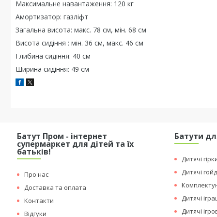
Максимальне навантаження: 120 кг
Амортизатор: газліфт
Загальна висота: макс. 78 см, мін. 68 см
Висота сидіння : мін. 36 см, макс. 46 см
Глибина сидіння: 40 см
Ширина сидіння: 49 см
Батут Пром - інтернет
Батути дл
супермаркет для дітей та їх
батьків!
Дитячі гірк
Дитячі гой
Про нас
Комплектую
Доставка та оплата
Дитячі ігр
Контакти
Дитячі ігр
Відгуки