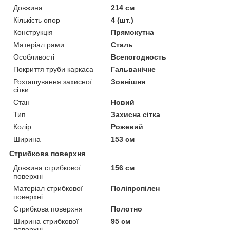
Довжина
214 см
Кількість опор
4 (шт.)
Конструкція
Прямокутна
Матеріал рами
Сталь
Особливості
Всепогодность
Покриття труби каркаса
Гальванічне
Розташування захисної
Зовнішня
сітки
Стан
Новий
Тип
Захисна сітка
Колір
Рожевий
Ширина
153 см
Стрибкова поверхня
Довжина стрибкової
156 см
поверхні
Матеріал стрибкової
Поліпропілен
поверхні
Стрибкова поверхня
Полотно
Ширина стрибкової
95 см
поверхні