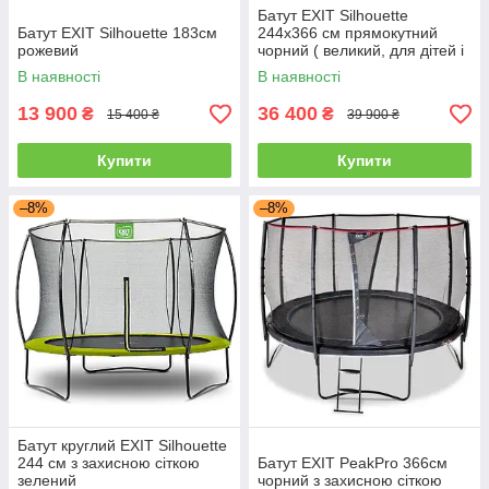
Батут EXIT Silhouette
Батут EXIT Silhouette 183см
244х366 см прямокутний
рожевий
чорний ( великий, для дітей і
дорослих, на 150 кг)
В наявності
В наявності
13 900
36 400
₴
₴
15 400 ₴
39 900 ₴
Купити
Купити
–8%
–8%
Батут круглий EXIT Silhouette
244 см з захисною сіткою
Батут EXIT PeakPro 366см
зелений
чорний з захисною сіткою