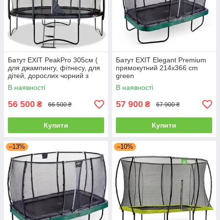
Батут EXIT PeakPro 305см (
Батут EXIT Elegant Premium
для джампингу, фітнесу, для
прямокутний 214х366 cm
дітей, дорослих чорний з
green
захисною сіткою
В наявності
В наявності
56 500
57 900
₴
₴
66 500 ₴
67 900 ₴
Купити
Купити
–13%
–10%