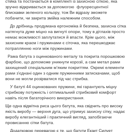
стійка та постачається в комплекті із захисною сіткою, яка
зручно відкривається за допомогою флуоресцентної
блискавки зеленого кольору, тож Ви відразу зможете
побачити, чи закрита змійка належним способом.
До дрібниць продумана ергономіка й безпека, захисна сітка
натягнута дуже міцно на вигнуті опори, тому в дітлахів просто
немає можливості заплутатися й впасти. Крім цього, між
захисним краєм і пружинами є сіточка, яка перешкоджає
потраплянню ноги між пружинами.
Рама батута з оцинкованого металу та покрита порошковою
фарбою, що допоможе уникнути корозії, а сам метал рами
захищений спеціальним м'яким покриттям. Окремі елементи
рами з'єднані один з одним пружинними затискачами, щоб
вони не могли розірватися під час стрибка.
У батуті 44 оцинкованих пружини, які гарантують міцну
стрибкову потужність і оптимальний стрибковий комфорт
навіть після багаторічного використання.
Ще одна відмітна риса цього батута, яка свідчить про високу
якість виробу — верхня дуга, що утримує захисну сітку, надає
виробу елегантніший і практичний вигляд, запобігаючи
провисанню сітки батута.
Додатковою перевагою є те, що батути Екзит Силует