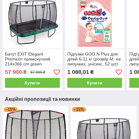
Батут EXIT Elegant
Підгузки GOO.N Plus для
Підг
Premium прямокутний
дітей 6-11 кг (розмір М, на
діте
214х366 cm green
липучках, унісекс, 52 шт)
липу
57 900
1 088,01
1 0
₴
₴
67 900 ₴
Купити
Купити
Акційні пропозиції та новинки
–15%
–15%