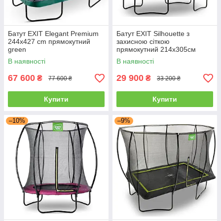
Батут EXIT Elegant Premium
Батут EXIT Silhouette з
244х427 cm прямокутний
захисною сіткою
green
прямокутний 214х305см
зелений на ніжках
В наявності
В наявності
67 600
29 900
₴
₴
77 600 ₴
33 200 ₴
Купити
Купити
–10%
–9%