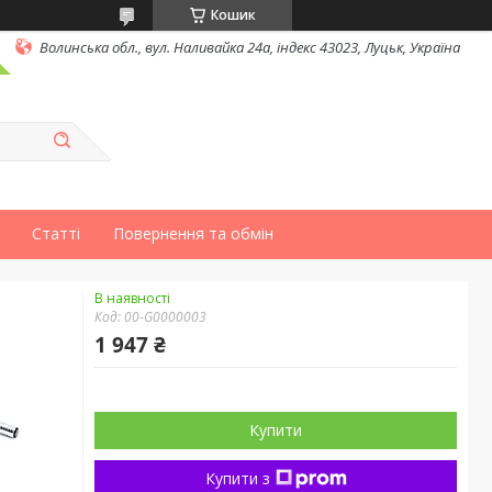
Кошик
Волинська обл., вул. Наливайка 24а, індекс 43023, Луцьк, Україна
Статті
Повернення та обмін
В наявності
Код:
00-G0000003
1 947 ₴
Купити
Купити з