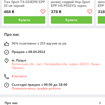
Trex Sport TX-033EPR EPP
ролик) гладкий Hop-Sport
зап
33 см чорний
EPP HS-P033YG чорно-
EPP 
білий
468
378
318
₴
₴
Купити
Купити
Про нас
96% позитивних з 253 відгуків за рік
Працює з 08.04.2012
м. Луцьк
Волинська обл., вул. Наливайка 24а, індекс 43023, Луцьк,
Україна
Контакти
Сьогодні працює з 09:00 до 18:00
Показати весь графік роботи
Про нас