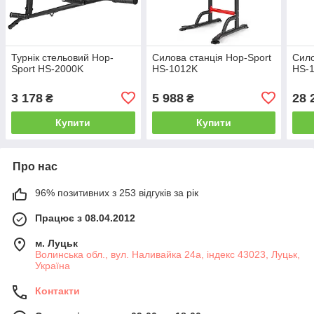
Турнік стельовий Hop-
Силова станція Hop-Sport
Сило
Sport HS-2000K
HS-1012K
HS-
3 178
5 988
28 
₴
₴
Купити
Купити
Про нас
96% позитивних з 253 відгуків за рік
Працює з 08.04.2012
м. Луцьк
Волинська обл., вул. Наливайка 24а, індекс 43023, Луцьк,
Україна
Контакти