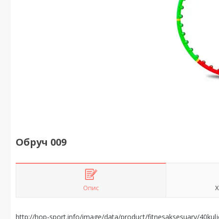
Обруч 009
Опис
Х
http://hop-sport.info/image/data/product/fitnesaksesuary/40kul