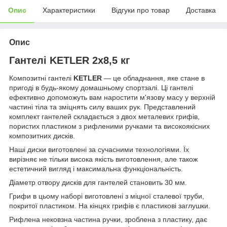
Опис
Характеристики
Відгуки про товар
Доставка
Опис
Гантелі KETLER 2x8,5 кг
Композитні гантелі
KETLER
— це обладнання, яке стане в
пригоді в будь-якому домашньому спортзалі. Ці гантелі
ефективно допоможуть вам наростити м'язову масу у верхній
частині тіла та зміцнять силу ваших рук. Представлений
комплект гантелей складається з двох металевих грифів,
пористих пластиком з рифленими ручками та високоякісних
композитних дисків.
Наші диски виготовлені за сучасними технологіями. Їх
вирізняє не тільки висока якість виготовлення, але також
естетичний вигляд і максимальна функціональність.
Діаметр отвору дисків для гантелей становить 30 мм.
Грифи в цьому наборі виготовлені з міцної сталевої труби,
покритої пластиком. На кінцях грифів є пластикові заглушки.
Рифлена нековзна частина ручки, зроблена з пластику, дає