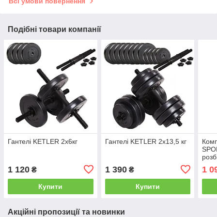
Всі умови повернення
Подібні товари компанії
Гантелі KETLER 2x6кг
Гантелі KETLER 2x13,5 кг
Комп
SPOR
розб
дис
1 120
1 390
1 0
₴
₴
Купити
Купити
Акційні пропозиції та новинки