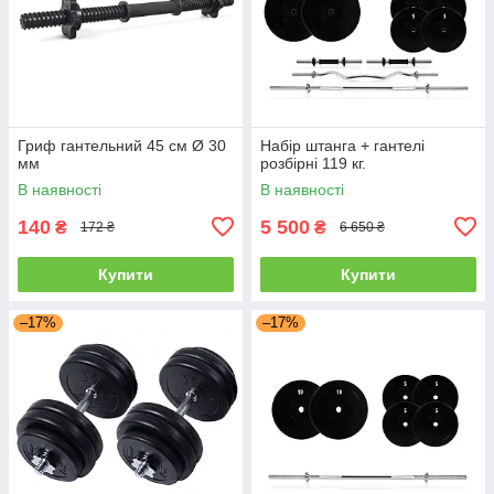
Гриф гантельний 45 см Ø 30
Набір штанга + гантелі
мм
розбірні 119 кг.
В наявності
В наявності
140
5 500
₴
₴
172 ₴
6 650 ₴
Купити
Купити
–17%
–17%