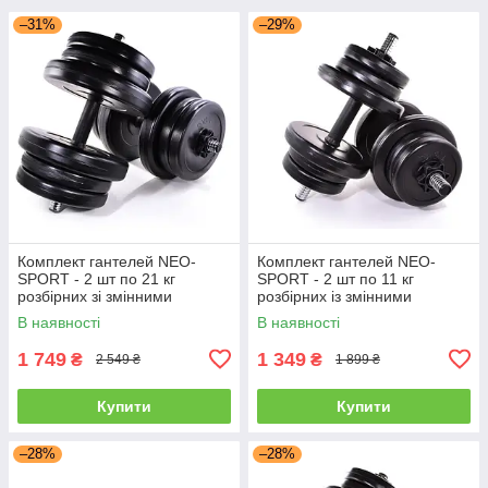
–31%
–29%
Комплект гантелей NEO-
Комплект гантелей NEO-
SPORT - 2 шт по 21 кг
SPORT - 2 шт по 11 кг
розбірних зі змінними
розбірних із змінними
дисками
дисками
В наявності
В наявності
1 749
1 349
₴
₴
2 549 ₴
1 899 ₴
Купити
Купити
–28%
–28%