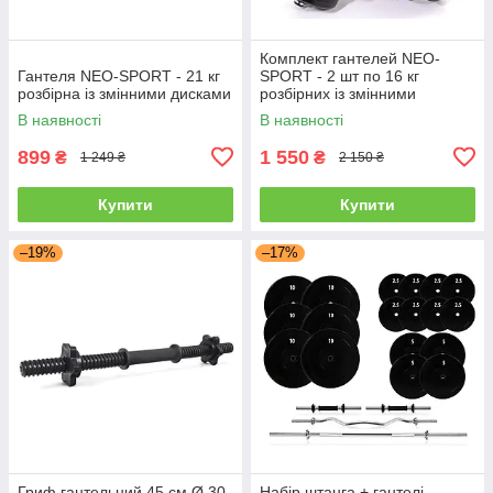
Комплект гантелей NEO-
Гантеля NEO-SPORT - 21 кг
SPORT - 2 шт по 16 кг
розбірна із змінними дисками
розбірних із змінними
дисками
В наявності
В наявності
899
1 550
₴
₴
1 249 ₴
2 150 ₴
Купити
Купити
–19%
–17%
Гриф гантельний 45 см Ø 30
Набір штанга + гантелі