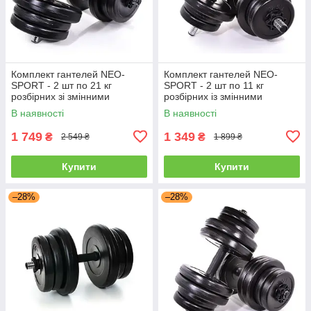
Комплект гантелей NEO-
Комплект гантелей NEO-
SPORT - 2 шт по 21 кг
SPORT - 2 шт по 11 кг
розбірних зі змінними
розбірних із змінними
дисками
дисками
В наявності
В наявності
1 749
1 349
₴
₴
2 549 ₴
1 899 ₴
Купити
Купити
–28%
–28%