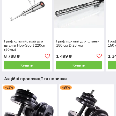
Гриф олімпійський для
Гриф прямий для штанги
Гриф
штанги Hop-Sport 220см
180 см D 28 мм
150 
(50мм)
8 788
1 499
1 3
₴
₴
Купити
Купити
Акційні пропозиції та новинки
–31%
–29%