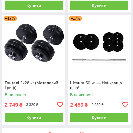
Купити
Купити
–17%
–17%
Гантелі 2х28 кг (Металевий
Штанга 50 кг. — Найкраща
Гриф)
ціна!
В наявності
В наявності
2 749
2 450
₴
₴
3 320 ₴
2 950 ₴
Купити
Купити