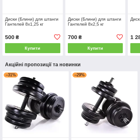
Диски (Блини) для штанги
Диски (Блини) для штанги
Диск
Гантелей 8х1,25 кг
Гантелей 8х2,5 кг
500
700
1 2
₴
₴
Купити
Купити
Акційні пропозиції та новинки
–31%
–29%