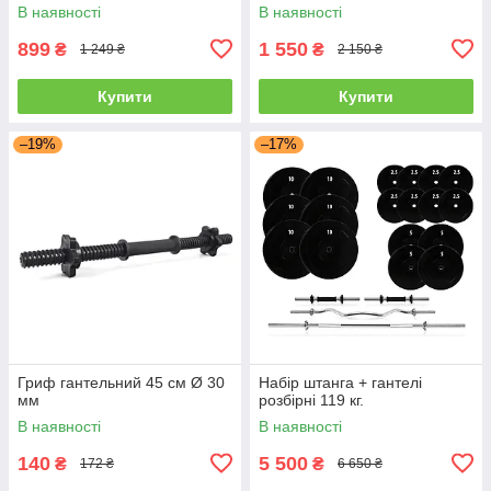
дисками
В наявності
В наявності
899
1 550
₴
₴
1 249 ₴
2 150 ₴
Купити
Купити
–19%
–17%
Гриф гантельний 45 см Ø 30
Набір штанга + гантелі
мм
розбірні 119 кг.
В наявності
В наявності
140
5 500
₴
₴
172 ₴
6 650 ₴