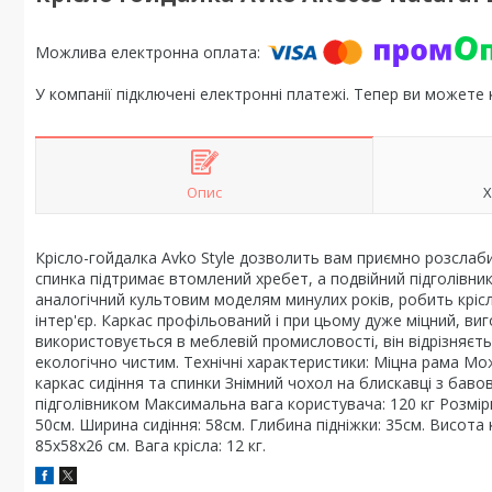
У компанії підключені електронні платежі. Тепер ви можете
Опис
Х
Крісло-гойдалка Avko Style дозволить вам приємно розслаби
спинка підтримає втомлений хребет, а подвійний підголівни
аналогічний культовим моделям минулих років, робить кріс
інтер'єр. Каркас профільований і при цьому дуже міцний, ви
використовується в меблевій промисловості, він відрізняєтьс
екологічно чистим. Технічні характеристики: Міцна рама М
каркас сидіння та спинки Знімний чохол на блискавці з бав
підголівником Максимальна вага користувача: 120 кг Розмі
50см. Ширина сидіння: 58см. Глибина підніжки: 35см. Висота к
85х58х26 см. Вага крісла: 12 кг.