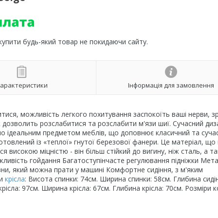
 купити будь-який товар не покидаючи сайту.
арактеристики
Інформація для замовлення
тися, можливість легкого похитування заспокоїть ваші нерви, з
к дозволить розслабитися та розслабити м'язи шиї. Сучасний диз
ло ідеальним предметом меблів, що доповнює класичний та суча
готовлений із «теплої» гнутої березової фанери. Це матеріал, щ
я високою міцністю - він більш стійкий до вигину, ніж сталь, а т
ожливість гойдання Багатоступінчасте регулювання підніжки Мет
овни, який можна прати у машині Комфортне сидіння, з м'яким
ри
крісла
: Висота спинки: 74см. Ширина спинки: 58см. Глибина сиді
рісла: 97см. Ширина крісла: 67см. Глибина крісла: 70см. Розміри 