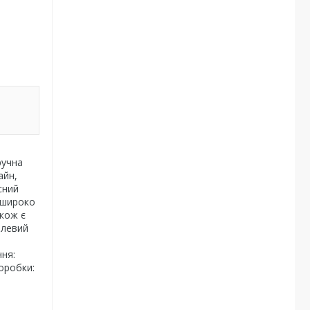
ручна
айн,
сний
о широко
акож є
алевий
ння:
коробки: