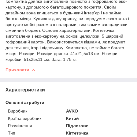
Компактна дряпка виготовлена повністю з гофрованого еко-
картону, з допомогою багатошарового покриття. Своїм
дизайном вона впишеться в будь-який інтер'єр і не займе
багато місця. Купивши дану дряпку, ви порадуєте свого кота і
врятуєте меблі разом з шпалерами, тим самим заощадивши
сімейний бюджет. Основні характеристики: Когтеточка
виготовлена ​​з еко-картону на основі целюлози. 5 шаровий
гофрований картон. Використовується кішками, як предмет
для точіння, ігор і відпочинку. Компактна, не займає багато
місця. Розміри: Розміри дряпки: 41х21,5х13 см. Розміри
коробки: 51х25х11 см. Вага: 1,75 кг.
Приховати
Характеристики
Основні атрибути
Виробник
AVKO
Країна виробник
Китай
Розміщення
Підлогове
Тип
Кігтеточка