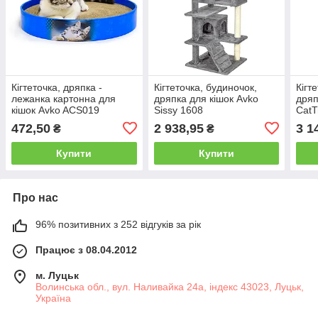
Кігтеточка, дряпка -
Кігтеточка, будиночок,
Кігт
лежанка картонна для
дряпка для кішок Avko
дряп
кішок Avko ACS019
Sissy 1608
CatT
472,50
2 938,95
3 1
₴
₴
Купити
Купити
Про нас
96% позитивних з 252 відгуків за рік
Працює з 08.04.2012
м. Луцьк
Волинська обл., вул. Наливайка 24а, індекс 43023, Луцьк,
Україна