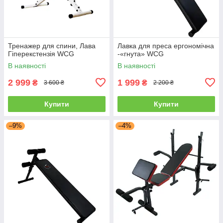
Тренажер для спини, Лава
Лавка для преса ергономічна
Гіперекстензія WCG
-«гнута» WCG
В наявності
В наявності
2 999
1 999
₴
₴
3 600 ₴
2 200 ₴
Купити
Купити
–9%
–4%