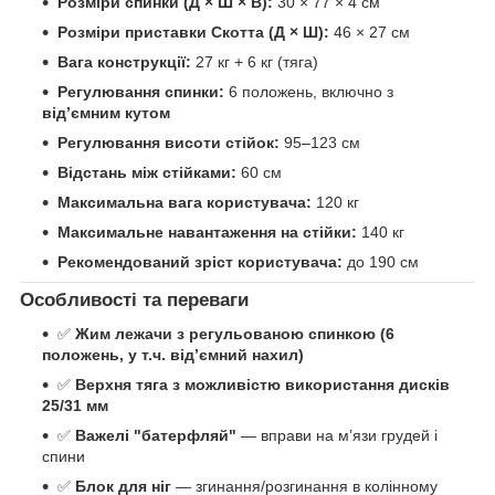
Розміри спинки (Д × Ш × В):
30 × 77 × 4 см
Розміри приставки Скотта (Д × Ш):
46 × 27 см
Вага конструкції:
27 кг + 6 кг (тяга)
Регулювання спинки:
6 положень, включно з
від’ємним кутом
Регулювання висоти стійок:
95–123 см
Відстань між стійками:
60 см
Максимальна вага користувача:
120 кг
Максимальне навантаження на стійки:
140 кг
Рекомендований зріст користувача:
до 190 см
Особливості та переваги
✅
Жим лежачи з регульованою спинкою (6
положень, у т.ч. від’ємний нахил)
✅
Верхня тяга з можливістю використання дисків
25/31 мм
✅
Важелі "батерфляй"
— вправи на м’язи грудей і
спини
✅
Блок для ніг
— згинання/розгинання в колінному