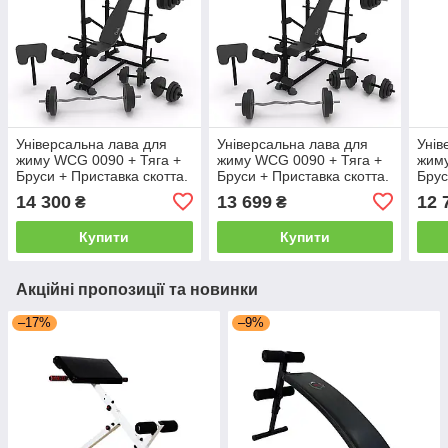
Універсальна лава для
Універсальна лава для
Унів
жиму WCG 0090 + Тяга +
жиму WCG 0090 + Тяга +
жиму
Бруси + Приставка скотта.
Бруси + Приставка скотта.
Брус
Набір HARD штанга 148 кг
Набір HARD штанга 128 кг
Набі
14 300
13 699
12 
₴
₴
Купити
Купити
Акційні пропозиції та новинки
–17%
–9%