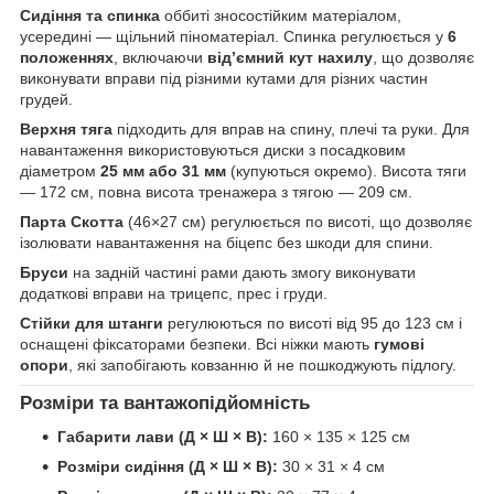
Сидіння та спинка
оббиті зносостійким матеріалом,
усередині — щільний піноматеріал. Спинка регулюється у
6
положеннях
, включаючи
від’ємний кут нахилу
, що дозволяє
виконувати вправи під різними кутами для різних частин
грудей.
Верхня тяга
підходить для вправ на спину, плечі та руки. Для
навантаження використовуються диски з посадковим
діаметром
25 мм або 31 мм
(купуються окремо). Висота тяги
— 172 см, повна висота тренажера з тягою — 209 см.
Парта Скотта
(46×27 см) регулюється по висоті, що дозволяє
ізолювати навантаження на біцепс без шкоди для спини.
Бруси
на задній частині рами дають змогу виконувати
додаткові вправи на трицепс, прес і груди.
Стійки для штанги
регулюються по висоті від 95 до 123 см і
оснащені фіксаторами безпеки. Всі ніжки мають
гумові
опори
, які запобігають ковзанню й не пошкоджують підлогу.
Розміри та вантажопідйомність
Габарити лави (Д × Ш × В):
160 × 135 × 125 см
Розміри сидіння (Д × Ш × В):
30 × 31 × 4 см