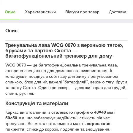
Опис
Характеристики
Відгуки про товар
Доставка
Опис
Тренувальна лава WCG 0070 з верхньою тягою,
брусами та партою Скотта
—
багатофункціональний тренажер для дому
WCG 0070 — це багатофункціональна тренувальна лава,
створена спеціально для домашнього використання. Її
конструкція поєднує в собі лаву для жиму з регульованою
спинкою, блок для ніг, важелі "батерфляй", верхню тягу, бруси
та парту Скотта. Один тренажер — десятки вправ для грудей,
спини, рук і ніг.
Конструкція та матеріали
Каркас виготовлений із
сталевого профілю 40×40 мм і
50×50 мм
, що забезпечує надійність і стійкість під час
тренувань. Всі металеві елементи мають
порошкове
покриття
, стійке до корозії, подряпин та зношування.