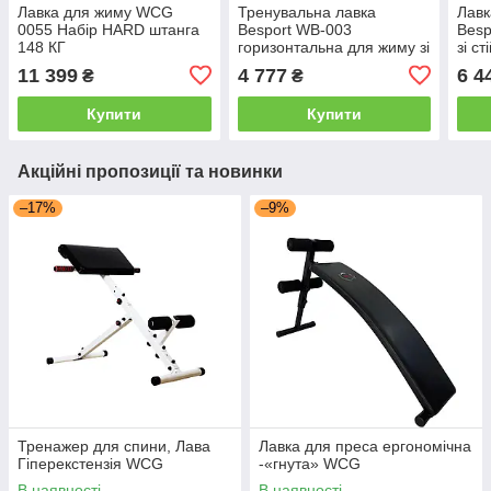
Лавка для жиму WCG
Тренувальна лавка
Лавк
0055 Набір HARD штанга
Besport WB-003
Besp
148 КГ
горизонтальна для жиму зі
зі с
стійкою під штангу
парт
11 399
4 777
6 4
₴
₴
Купити
Купити
Акційні пропозиції та новинки
–17%
–9%
Тренажер для спини, Лава
Лавка для преса ергономічна
Гіперекстензія WCG
-«гнута» WCG
В наявності
В наявності