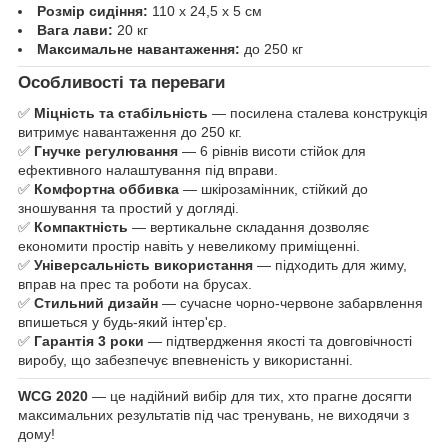
Розмір сидіння:
110 х 24,5 х 5 см
Вага лави:
20 кг
Максимальне навантаження:
до 250 кг
Особливості та переваги
✅
Міцність та стабільність
— посилена сталева конструкція
витримує навантаження до 250 кг.
✅
Гнучке регулювання
— 6 рівнів висоти стійок для
ефективного налаштування під вправи.
✅
Комфортна оббивка
— шкірозамінник, стійкий до
зношування та простий у догляді.
✅
Компактність
— вертикальне складання дозволяє
економити простір навіть у невеликому приміщенні.
✅
Універсальність використання
— підходить для жиму,
вправ на прес та роботи на брусах.
✅
Стильний дизайн
— сучасне чорнo-червоне забарвлення
впишеться у будь-який інтер'єр.
✅
Гарантія 3 роки
— підтвердження якості та довговічності
виробу, що забезпечує впевненість у використанні.
WCG 2020
— це надійний вибір для тих, хто прагне досягти
максимальних результатів під час тренувань, не виходячи з
дому!