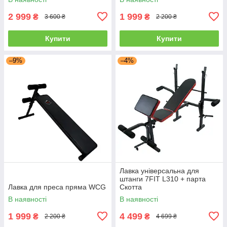
2 999
1 999
₴
₴
3 600 ₴
2 200 ₴
Купити
Купити
–9%
–4%
Лавка універсальна для
штанги 7FIT L310 + парта
Лавка для преса пряма WCG
Скотта
В наявності
В наявності
1 999
4 499
₴
₴
2 200 ₴
4 699 ₴