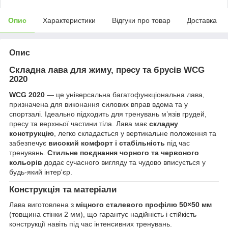
Опис
Характеристики
Відгуки про товар
Доставка
Опис
Складна лава для жиму, пресу та брусів WCG
2020
WCG 2020
— це універсальна багатофункціональна лава,
призначена для виконання силових вправ вдома та у
спортзалі. Ідеально підходить для тренувань м’язів грудей,
пресу та верхньої частини тіла. Лава має
складну
конструкцію
, легко складається у вертикальне положення та
забезпечує
високий комфорт і стабільність
під час
тренувань.
Стильне поєднання чорного та червоного
кольорів
додає сучасного вигляду та чудово вписується у
будь-який інтер'єр.
Конструкція та матеріали
Лава виготовлена з
міцного сталевого профілю 50×50 мм
(товщина стінки 2 мм), що гарантує надійність і стійкість
конструкції навіть під час інтенсивних тренувань.