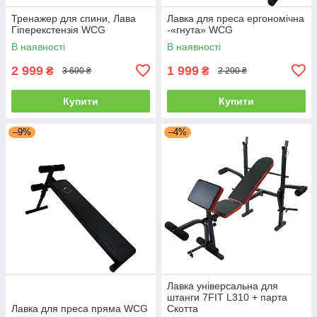
Тренажер для спини, Лава
Лавка для преса ергономічна
Гіперекстензія WCG
-«гнута» WCG
В наявності
В наявності
2 999
1 999
₴
₴
3 600 ₴
2 200 ₴
Купити
Купити
–9%
–4%
Лавка універсальна для
штанги 7FIT L310 + парта
Лавка для преса пряма WCG
Скотта