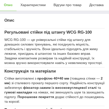
Опис
Характеристики
Відгуки про товар
Доставка
Опис
Регульовані стійки під штангу WCG RG-100
WCG RG-100 — це універсальні стійки під штангу для
домашніх силових тренувань, які поєднують міцність,
стабільність і зручність. Вони ідеально підходять для жиму
лежачи, присідань зі штангою та інших базових вправ.
Завдяки компактним розмірам та надійній конструкції, їх
можна зручно використовувати навіть у невеликому просторі.
Конструкція та матеріали
Стійки виготовлені з
профілю 40×40 мм
(товщина стінки —
2
мм
) зі сталевого прокату першого сорту. Надійність конструкції
забезпечує
фіксатор-зажим із високовуглецевої сталі
та
гумові накладки
на ніжках, які зменшують шум та захищають
підлогу.
Порошкове покриття
додає стійкості до пошкоджень
та корозії.