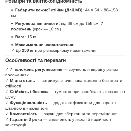
Розміри та вантажопідйомність
Габарити кожної стійки (Д×Ш×В):
44 × 54 × 88–158
см
Регулювання висоти:
від 88 см до 158 см,
7
положень
(крок — 10 см)
Вага:
15 кг
Максимальне навантаження:
✓ До
250 кг
при рівномірному навантаженні
Особливості та переваги
✓
7 положень регулювання
— зручно для вправ у різних
положеннях
✓
Міцна сталь
— витримує значні навантаження без втрати
стійкості
✓
Стійкість і безпека
— гумові опори запобігають ковзанню і
шуму
✓
Функціональність
— додаткові фіксатори для вправ зі
штангою в нижній зоні
✓
Компактність
— зручні для зберігання та переміщення
✓
Гарантія 3 роки
— впевненість у якості й надійності
конструкції