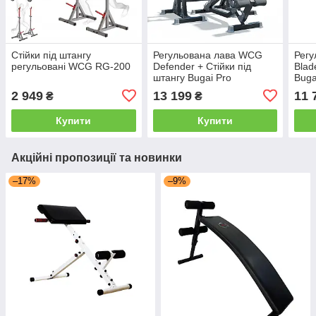
Стійки під штангу
Регульована лава WCG
Рег
регульовані WCG RG-200
Defender + Стійки під
Blad
штангу Bugai Pro
Buga
2 949
13 199
11 
₴
₴
Купити
Купити
Акційні пропозиції та новинки
–17%
–9%