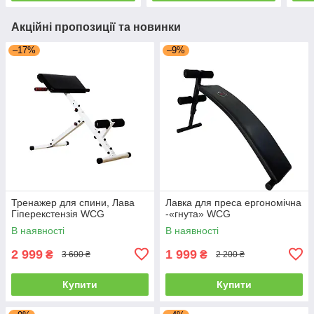
Акційні пропозиції та новинки
–17%
–9%
Тренажер для спини, Лава
Лавка для преса ергономічна
Гіперекстензія WCG
-«гнута» WCG
В наявності
В наявності
2 999
1 999
₴
₴
3 600 ₴
2 200 ₴
Купити
Купити