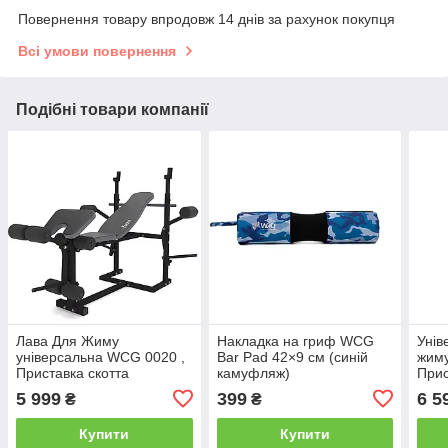
Повернення товару впродовж 14 днів за рахунок покупця
Всі умови повернення
Подібні товари компанії
Лава Для Жиму
Накладка на гриф WCG
Унів
універсальна WCG 0020 ,
Bar Pad 42×9 см (синій
жиму
Приставка скотта
камуфляж)
Прис
5 999
399
6 5
₴
₴
Купити
Купити