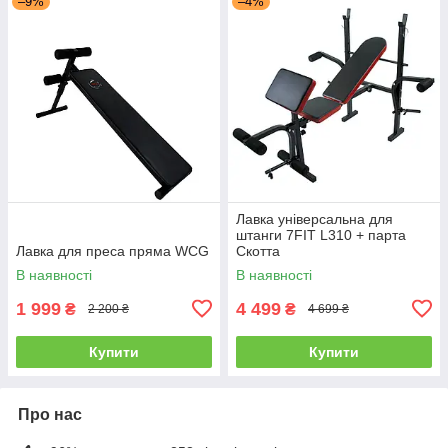
–9%
–4%
Лавка універсальна для
штанги 7FIT L310 + парта
Лавка для преса пряма WCG
Скотта
В наявності
В наявності
1 999
4 499
₴
₴
2 200 ₴
4 699 ₴
Купити
Купити
Про нас