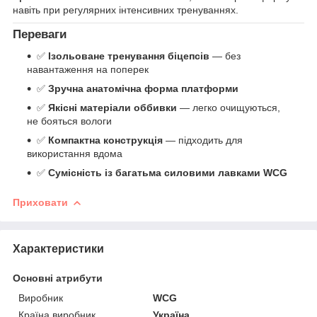
навіть при регулярних інтенсивних тренуваннях.
Переваги
✅
Ізольоване тренування біцепсів
— без
навантаження на поперек
✅
Зручна анатомічна форма платформи
✅
Якісні матеріали оббивки
— легко очищуються,
не бояться вологи
✅
Компактна конструкція
— підходить для
використання вдома
✅
Сумісність із багатьма силовими лавками WCG
Приховати
Характеристики
Основні атрибути
Виробник
WCG
Країна виробник
Україна