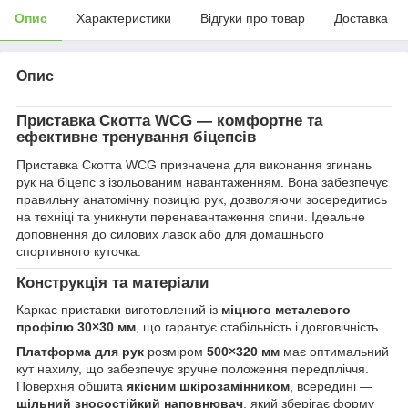
Опис
Характеристики
Відгуки про товар
Доставка
Опис
Приставка Скотта WCG
— комфортне та
ефективне тренування біцепсів
Приставка Скотта WCG призначена для виконання згинань
рук на біцепс з ізольованим навантаженням. Вона забезпечує
правильну анатомічну позицію рук, дозволяючи зосередитись
на техніці та уникнути перенавантаження спини. Ідеальне
доповнення до силових лавок або для домашнього
спортивного куточка.
Конструкція та матеріали
Каркас приставки виготовлений із
міцного металевого
профілю 30×30 мм
, що гарантує стабільність і довговічність.
Платформа для рук
розміром
500×320 мм
має оптимальний
кут нахилу, що забезпечує зручне положення передпліччя.
Поверхня обшита
якісним шкірозамінником
, всередині —
щільний зносостійкий наповнювач
, який зберігає форму