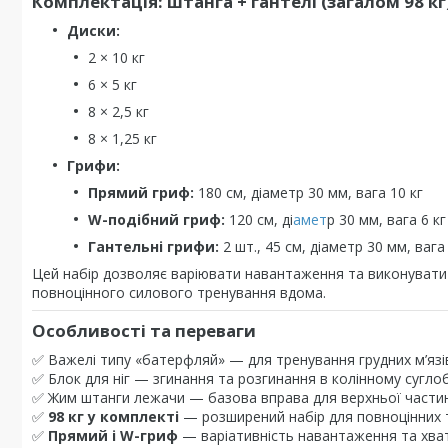
Комплектація: штанга + гантелі (загалом 98 кг
Диски:
2 × 10 кг
6 × 5 кг
8 × 2,5 кг
8 × 1,25 кг
Грифи:
Прямий гриф:
180 см, діаметр 30 мм, вага 10 кг
W-подібний гриф:
120 см, ді
амет
р 30 мм, вага 6 кг
Гантельні грифи:
2 шт., 45 см, діаметр 30 мм, вага
Цей набір дозволяє варіювати навантаження та виконувати вп
повноцінного силового тренування вдома.
Особливості та переваги
✅ Важелі типу «батерфляй» — для тренування грудних м’язів
✅ Блок для ніг — згинання та розгинання в колінному суглоб
✅ Жим штанги лежачи — базова вправа для верхньої частин
✅
98 кг у комплекті
— розширений набір для повноцінних 
✅
Прямий і W-гриф
— варіативність навантаження та хва