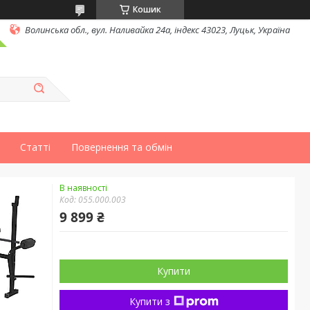
Кошик
Волинська обл., вул. Наливайка 24а, індекс 43023, Луцьк, Україна
Статті
Повернення та обмін
В наявності
Код:
055.000.003
9 899 ₴
Купити
Купити з