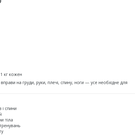
)
 1 кг кожен
рави на груди, руки, плечі, спину, ноги — усе необхідне для
 і спини
і
и тіла
тренувань
ту