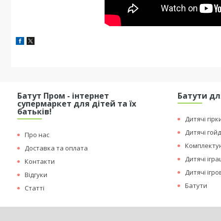
Батут Пром - інтернет
Батути дл
супермаркет для дітей та їх
батьків!
Дитячі гірк
Дитячі гой
Про нас
Комплектую
Доставка та оплата
Дитячі ігр
Контакти
Дитячі ігр
Відгуки
Батути
Статті