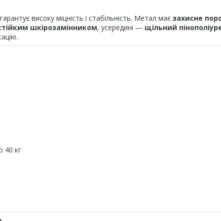
 гарантує високу міцність і стабільність. Метал має
захисне пор
стійким шкірозамінником
, усередині —
щільний пінополіур
сацію.
 40 кг