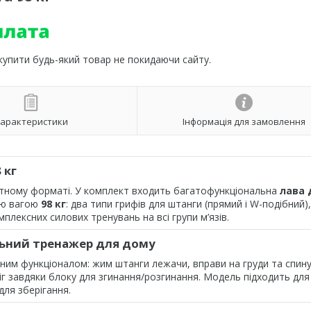
 купити будь-який товар не покидаючи сайту.
арактеристики
Інформація для замовлення
 кг
ктному форматі. У комплект входить багатофункціональна
лава 
ою вагою
98 кг
: два типи грифів для штанги (прямий і W-подібний),
плексних силових тренувань на всі групи м’язів.
льний тренажер для дому
им функціоналом: жим штанги лежачи, вправи на груди та спину
г завдяки блоку для згинання/розгинання. Модель підходить для
для зберігання.