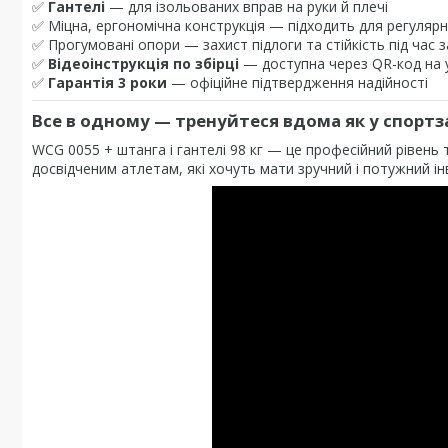
✅
Гантелі
— для ізольованих вправ на руки й плечі
✅ Міцна, ергономічна конструкція — підходить для регуляр
✅ Прогумовані опори — захист підлоги та стійкість під час 
✅
Відеоінструкція по збірці
— доступна через QR-код на 
✅
Гарантія 3 роки
— офіційне підтвердження надійності
Все в одному — тренуйтеся вдома як у спортз
WCG 0055 + штанга і гантелі 98 кг — це професійний рівень 
досвідченим атлетам, які хочуть мати зручний і потужний ін