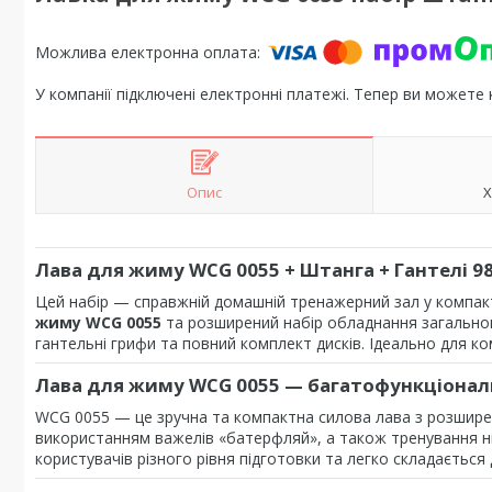
У компанії підключені електронні платежі. Тепер ви можете
Опис
Х
Лава для жиму WCG 0055 + Штанга + Гантелі 98
Цей набір — справжній домашній тренажерний зал у компа
жиму WCG 0055
та розширений набір обладнання загальн
гантельні грифи та повний комплект дисків. Ідеально для ком
Лава для жиму WCG 0055 — багатофункціона
WCG 0055 — це зручна та компактна силова лава з розширен
використанням важелів «батерфляй», а також тренування ні
користувачів різного рівня підготовки та легко складається 