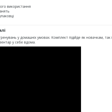
ного використання
занять
упаковці
алі
тренувань у домашніх умовах. Комплект підійде як новачкам, так 
вентар у себе вдома.