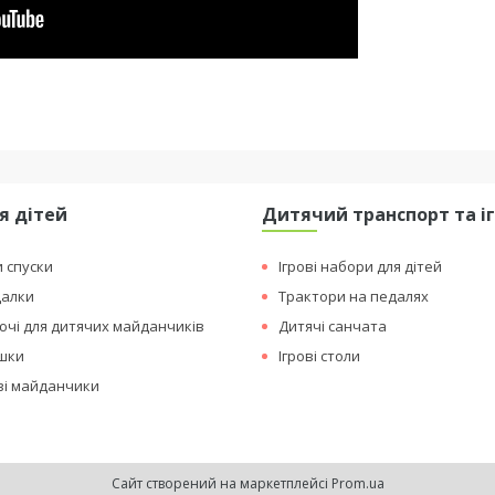
я дітей
Дитячий транспорт та і
и спуски
Ігрові набори для дітей
далки
Трактори на педалях
чі для дитячих майданчиків
Дитячі санчата
ашки
Ігрові столи
ові майданчики
Сайт створений на маркетплейсі
Prom.ua