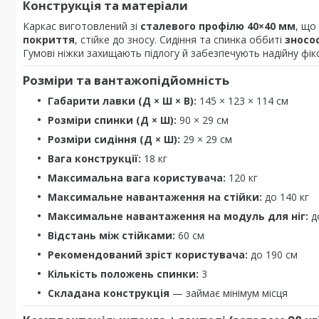
Конструкція та матеріали
Каркас виготовлений зі
сталевого профілю 40×40 мм
, що
покриття
, стійке до зносу. Сидіння та спинка оббиті
зносо
Гумові ніжки захищають підлогу й забезпечують надійну фік
Розміри та вантажопідйомність
Габарити лавки (Д × Ш × В):
145 × 123 × 114 см
Розміри спинки (Д × Ш):
90 × 29 см
Розміри сидіння (Д × Ш):
29 × 29 см
Вага конструкції:
18 кг
Максимальна вага користувача:
120 кг
Максимальне навантаження на стійки:
до 140 кг
Максимальне навантаження на модуль для ніг:
до
Відстань між стійками:
60 см
Рекомендований зріст користувача:
до 190 см
Кількість положень спинки:
3
Складана конструкція
— займає мінімум місця