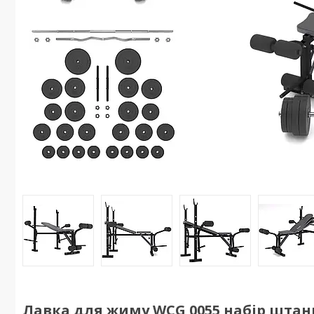
Лавка для жиму WCG 0055 набір штанг