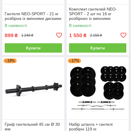
Комплект гантелей NEO-
Гантеля NEO-SPORT - 21 кг
SPORT - 2 шт по 16 кг
розбірна із змінними дисками
розбірних із змінними
дисками
В наявності
В наявності
899
1 550
₴
₴
1 249 ₴
2 150 ₴
Купити
Купити
–19%
–17%
Гриф гантельний 45 см Ø 30
Набір штанга + гантелі
мм
розбірні 119 кг.