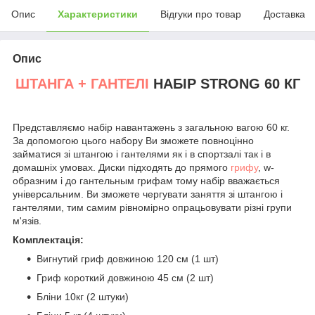
Опис
Характеристики
Відгуки про товар
Доставка
Опис
ШТАНГА + ГАНТЕЛІ
НАБІР STRONG 60 КГ
Представляємо набір навантажень з загальною вагою 60 кг.
За допомогою цього набору Ви зможете повноцінно
займатися зі штангою і гантелями як і в спортзалі так і в
домашніх умовах. Диски підходять до прямого
грифу
, w-
образним і до гантельным грифам тому набір вважається
універсальним. Ви зможете чергувати заняття зі штангою і
гантелями, тим самим рівномірно опрацьовувати різні групи
м'язів.
Комплектація:
Вигнутий гриф довжиною 120 см (1 шт)
Гриф короткий довжиною 45 см (2 шт)
Бліни 10кг (2 штуки)