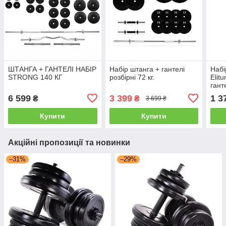
ШТАНГА + ГАНТЕЛІ НАБІР
Набір штанга + гантелі
Набі
STRONG 140 КГ
розбірні 72 кг.
Elit
гант
6 599
3 399
1 3
₴
₴
3 699 ₴
Купити
Купити
Акційні пропозиції та новинки
–31%
–29%