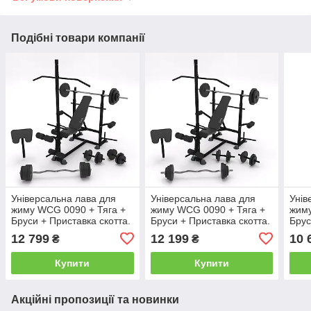
Подібні товари компанії
Універсальна лава для
Універсальна лава для
Унів
жиму WCG 0090 + Тяга +
жиму WCG 0090 + Тяга +
жиму
Бруси + Приставка скотта.
Бруси + Приставка скотта.
Брус
Набір HARD штанга 98 кг
Набір HARD штанга 80 кг
Набі
12 799
12 199
10 
₴
₴
Купити
Купити
Акційні пропозиції та новинки