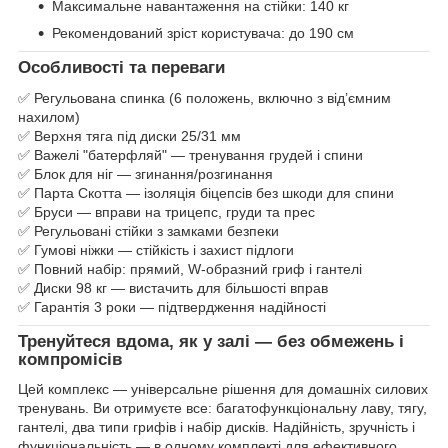
Максимальне навантаження на стійки: 140 кг
Рекомендований зріст користувача: до 190 см
Особливості та переваги
✅ Регульована спинка (6 положень, включно з від’ємним
нахилом)
✅ Верхня тяга під диски 25/31 мм
✅ Важелі "батерфляй" — тренування грудей і спини
✅ Блок для ніг — згинання/розгинання
✅ Парта Скотта — ізоляція біцепсів без шкоди для спини
✅ Бруси — вправи на трицепс, груди та прес
✅ Регульовані стійки з замками безпеки
✅ Гумові ніжки — стійкість і захист підлоги
✅ Повний набір: прямий, W-образний гриф і гантелі
✅ Диски 98 кг — вистачить для більшості вправ
✅ Гарантія 3 роки — підтвердження надійності
Тренуйтеся вдома, як у залі — без обмежень і
компромісів
Цей комплекс — універсальне рішення для домашніх силових
тренувань. Ви отримуєте все: багатофункціональну лаву, тягу,
гантелі, два типи грифів і набір дисків. Надійність, зручність і
функціональність — в одному комплекті для ефективного