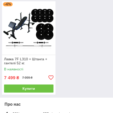
–6%
Лавка 7F L310 + Штанга +
гантелі 52 кг.
В наявності
7 499
₴
7 999 ₴
Купити
Про нас