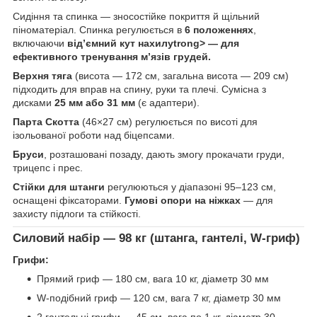
Сидіння та спинка — зносостійке покриття й щільний
піноматеріал. Спинка регулюється в
6 положеннях
,
включаючи
від’ємний кут нахилуtrong> — для
ефективного тренування м’язів грудей.
Верхня тяга
(висота — 172 см, загальна висота — 209 см)
підходить для вправ на спину, руки та плечі. Сумісна з
дисками
25 мм або 31 мм
(є адаптери).
Парта Скотта
(46×27 см) регулюється по висоті для
ізольованої роботи над біцепсами.
Бруси
, розташовані позаду, дають змогу прокачати груди,
трицепс і прес.
Стійки для штанги
регулюються у діапазоні 95–123 см,
оснащені фіксаторами.
Гумові опори на ніжках
— для
захисту підлоги та стійкості.
Силовий набір — 98 кг (штанга, гантелі, W-гриф)
Грифи:
Прямий гриф — 180 см, вага 10 кг, діаметр 30 мм
W-подібний гриф — 120 см, вага 7 кг, діаметр 30 мм