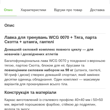
Опис
Характеристики
Відгуки про товар
Доставка
Опис
Лавка для тренувань WCG 0070 + Тяга, парта
Скотта + штанга, гантелі
Домашній силовий комплекс повного циклу — для
новачків і досвідчених атлетів
Багатофункціональна лава WCG 0070 у поєднанні з верхньою
тягою, партою Скотта, блоком для ніг, брусами та
повноцінним силовим набором на 98 кг
(штанга, гантелі,
W-гриф і диски) створює домашній спортзал, який замінює
десятки одиниць обладнання. Один комплект — максимум
варіантів для прокачування всього тіла.
Конструкція та матеріали
Каркас виготовлений із сталевого профілю 40×40 мм і 50×50
мм, вкритий порошковою фарбою, стійкою до подряпин,
вологи та зносу.