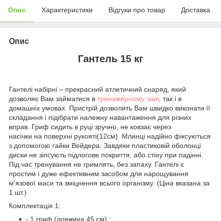
Опис
Характеристики
Відгуки про товар
Доставка
Опис
Гантель 15 кг
Гантелі набірні – прекрасний атлетичний снаряд, який
дозволяє Вам займатися в
тренажерному залі
, так і в
домашніх умовах. Пристрій дозволить Вам швидко виконати її
складання і підібрати належну навантаження для різних
вправ. Гриф сидить в руці зручно, не ковзає через
насічки на поверхні рукояті(12см). Млинці надійно фіксуються
з допомогою гайки Вейдера. Завдяки пластиковій оболонці
диски не зіпсують підлогове покриття, або стіну при падінні.
Під час тренування не гримлять, без запаху. Гантелі є
простим і дуже ефективним засобом для нарощування
м'язової маси та зміцнення всього організму. (Ціна вказана за
1 шт.)
Комплектація 1:
- 1 гриф (довжина 45 см) ;