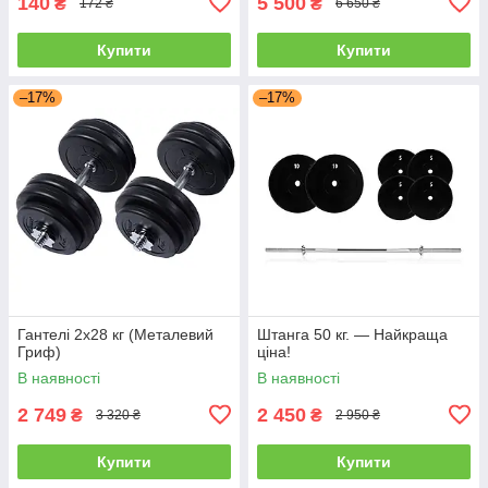
140
5 500
₴
₴
172 ₴
6 650 ₴
Купити
Купити
–17%
–17%
Гантелі 2х28 кг (Металевий
Штанга 50 кг. — Найкраща
Гриф)
ціна!
В наявності
В наявності
2 749
2 450
₴
₴
3 320 ₴
2 950 ₴
Купити
Купити