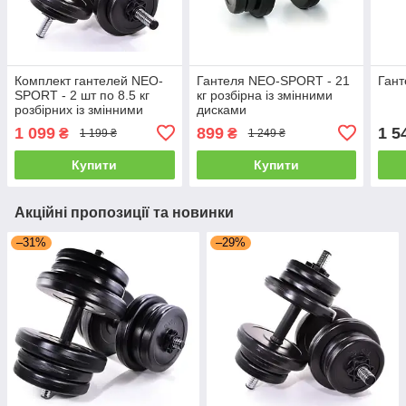
Комплект гантелей NEO-
Гантеля NEO-SPORT - 21
Гант
SPORT - 2 шт по 8.5 кг
кг розбірна із змінними
розбірних із змінними
дисками
дисками
1 099
899
1 5
₴
₴
1 199 ₴
1 249 ₴
Купити
Купити
Акційні пропозиції та новинки
–31%
–29%