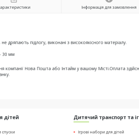
арактеристики
Інформація для замовлення
 не дряпають підлогу, виконані з високоякісного матеріалу.
— 30 мм
ня компанії Нова Пошта або Інтайм у вашому Місті.Оплата здійс
анку.
я дітей
Дитячий транспорт та і
и спуски
Ігрові набори для дітей