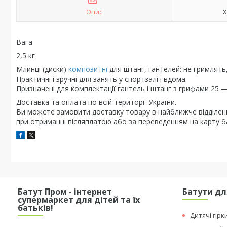
Опис
Х
Вага
2,5 кг
Млинці (диски)
композитні
для штанг, гантелей: не гримлять,
Практичні і зручні для занять у спортзалі і вдома.
Призначені для комплектації гантель і штанг з грифами 25 
Доставка та оплата по всій території України.
Ви можете замовити доставку товару в найближче відділен
при отриманні післяплатою або за переведенням на карту б
Батут Пром - інтернет
Батути дл
супермаркет для дітей та їх
батьків!
Дитячі гірк