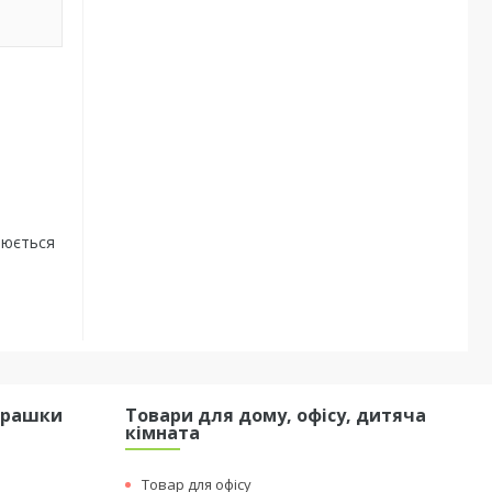
нюється
грашки
Товари для дому, офісу, дитяча
кімната
Товар для офісу