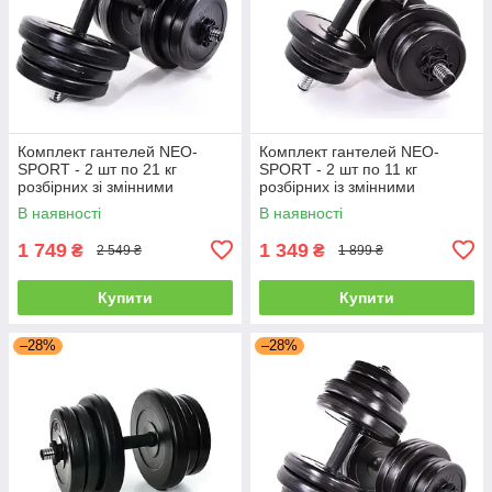
Комплект гантелей NEO-
Комплект гантелей NEO-
SPORT - 2 шт по 21 кг
SPORT - 2 шт по 11 кг
розбірних зі змінними
розбірних із змінними
дисками
дисками
В наявності
В наявності
1 749
1 349
₴
₴
2 549 ₴
1 899 ₴
Купити
Купити
–28%
–28%