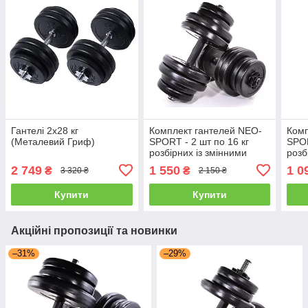
Гантелі 2х28 кг
Комплект гантелей NEO-
Комп
(Металевий Гриф)
SPORT - 2 шт по 16 кг
SPOR
розбірних із змінними
розб
дисками
дис
2 749
1 550
1 0
₴
₴
3 320 ₴
2 150 ₴
Купити
Купити
Акційні пропозиції та новинки
–31%
–29%