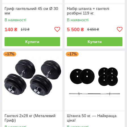
Гриф гантельний 45 см Ø 30
Набір штанга + гантелі
мм
розбірні 119 кг.
В наявності
В наявності
140
5 500
₴
₴
172 ₴
6 650 ₴
Купити
Купити
–17%
–17%
Гантелі 2х28 кг (Металевий
Штанга 50 кг. — Найкраща
Гриф)
ціна!
В наявності
В наявності