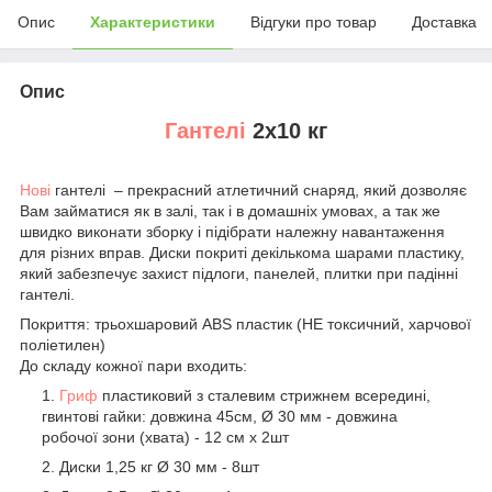
Опис
Характеристики
Відгуки про товар
Доставка
Опис
Гантелі
2х10 кг
Нові
гантелі – прекрасний атлетичний снаряд, який дозволяє
Вам займатися як в залі, так і в домашніх умовах, а так же
швидко виконати зборку і підібрати належну навантаження
для різних вправ. Диски покриті декількома шарами пластику,
який забезпечує захист підлоги, панелей, плитки при падінні
гантелі.
Покриття: трьохшаровий АВЅ пластик (НЕ токсичний, харчової
поліетилен)
До складу кожної пари входить:
Гриф
пластиковий з сталевим стрижнем всередині,
гвинтові гайки: довжина 45см, Ø 30 мм - довжина
робочої зони (хвата) - 12 см х 2шт
Диски 1,25 кг Ø 30 мм - 8шт