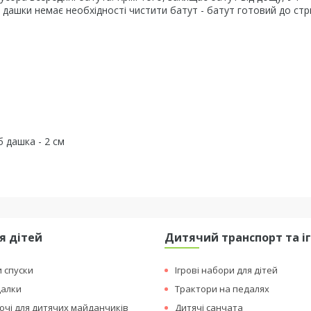
 дашки немає необхідності чистити батут - батут готовий до стри
б дашка - 2 см
я дітей
Дитячий транспорт та і
и спуски
Ігрові набори для дітей
далки
Трактори на педалях
чі для дитячих майданчиків
Дитячі санчата