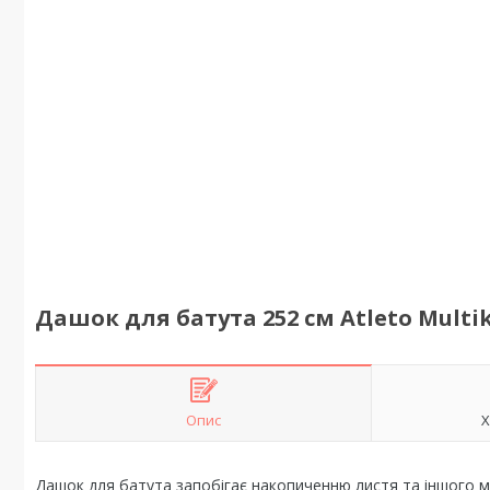
Дашок для батута 252 см Atleto Multi
Опис
Х
Дашок для батута запобігає накопиченню листя та іншого му