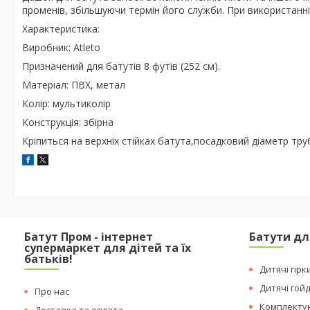
променів, збільшуючи термін його служби. При використанні
Характеристика:
Виробник: Atleto
Призначений для батутів 8 футів (252 см).
Матеріал: ПВХ, метал
Колір: мультиколір
Конструкція: збірна
Кріпиться на верхніх стійках батута,посадковий діаметр тру
Батут Пром - інтернет
Батути дл
супермаркет для дітей та їх
батьків!
Дитячі гірк
Дитячі гой
Про нас
Комплектую