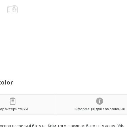
kolor
арактеристики
Інформація для замовлення
сора всередині батута. Крім того, захищає батут від дощу, УФ-