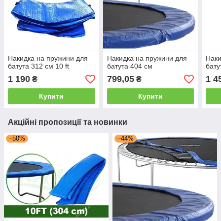
Накидка на пружини для
Накидка на пружини для
Наки
батута 312 см 10 ft
батута 404 см
бату
1 190
799,05
1 4
₴
₴
Купити
Купити
Акційні пропозиції та новинки
–50%
–44%