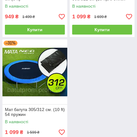
В наявності
В наявності
949
1 099
₴
₴
1 499 ₴
1 699 ₴
Купити
Купити
–31%
Мат батута 305/312 см. (10 ft)
54 пружин
В наявності
1 099
₴
1 599 ₴