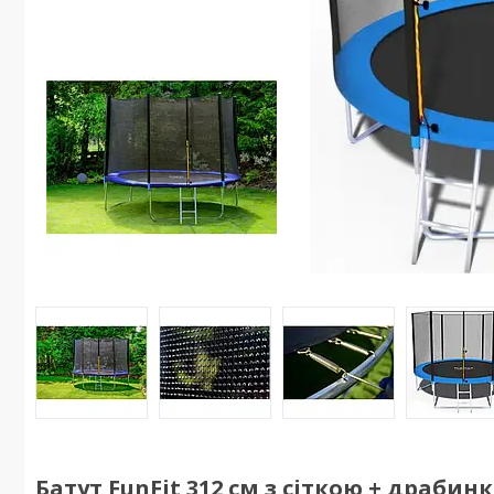
Батут FunFit 312 см з сіткою + драбинк