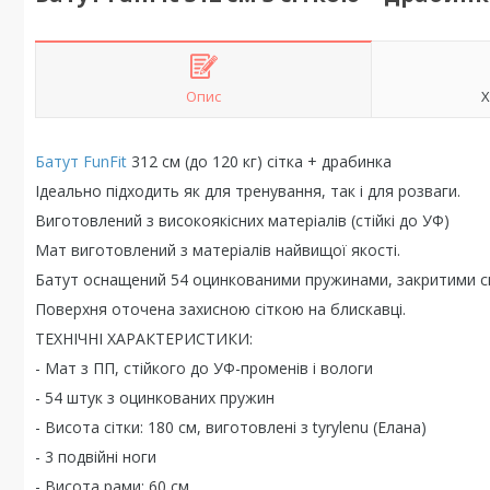
Опис
Х
Батут FunFit
312 см (до 120 кг) сітка + драбинка
Ідеально підходить як для тренування, так і для розваги.
Виготовлений з високоякісних матеріалів (стійкі до УФ)
Мат виготовлений з матеріалів найвищої якості.
Батут оснащений 54 оцинкованими пружинами, закритими с
Поверхня оточена захисною сіткою на блискавці.
ТЕХНІЧНІ ХАРАКТЕРИСТИКИ:
- Мат з ПП, стійкого до УФ-променів і вологи
- 54 штук з оцинкованих пружин
- Висота сітки: 180 см, виготовлені з tyrylenu (Елана)
- 3 подвійні ноги
- Висота рами: 60 см