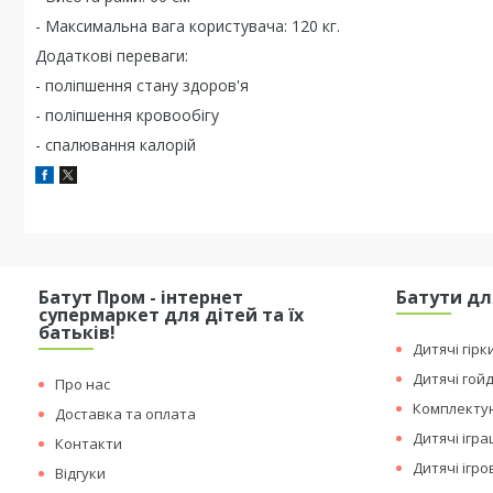
- Максимальна вага користувача: 120 кг.
Додаткові переваги:
- поліпшення стану здоров'я
- поліпшення кровообігу
- спалювання калорій
Батут Пром - інтернет
Батути дл
супермаркет для дітей та їх
батьків!
Дитячі гірк
Дитячі гой
Про нас
Комплектую
Доставка та оплата
Дитячі ігр
Контакти
Дитячі ігр
Відгуки