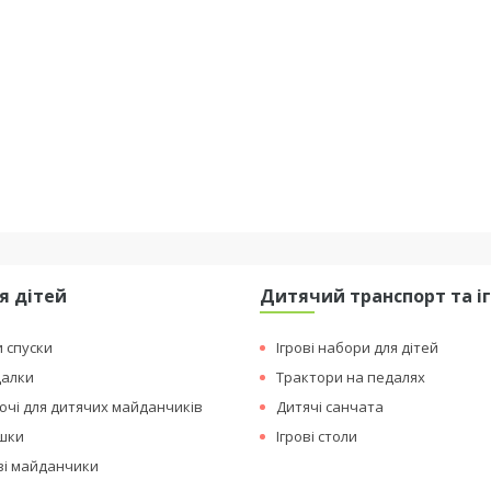
я дітей
Дитячий транспорт та і
и спуски
Ігрові набори для дітей
далки
Трактори на педалях
чі для дитячих майданчиків
Дитячі санчата
ашки
Ігрові столи
ові майданчики