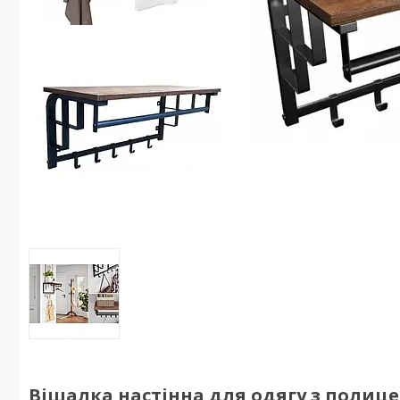
Вішалка настінна для одягу з полице