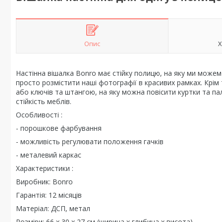
Опис
Х
Настінна вішалка Bonro має стійку полицю, на яку ми можем
просто розмістити наші фотографії в красивих рамках. Крім 
або ключів та штангою, на яку можна повісити куртки та па
стійкість меблів.
Особливості :
- порошкове фарбування
- можливість регулювати положення гачків
- металевий каркас
Характеристики :
Виробник: Bonro
Гарантія: 12 місяців
Матеріал: ДСП, метал
Розміри: 66 х 30 х 27 см (ширина х глибина х висота)