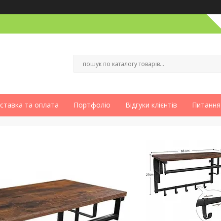
ставка та оплата
Портфоліо
Відгуки клієнтів
Питання