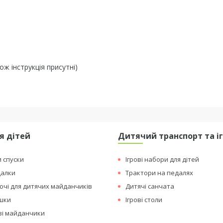
ож інструкція присутні)
я дітей
Дитячий транспорт та і
и спуски
Ігрові набори для дітей
далки
Трактори на педалях
чі для дитячих майданчиків
Дитячі санчата
ашки
Ігрові столи
ові майданчики