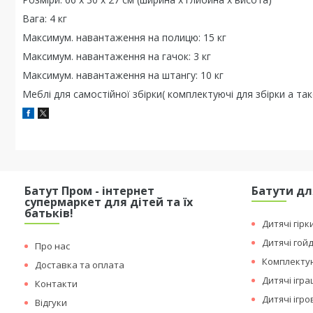
Вага: 4 кг
Максимум. навантаження на полицю: 15 кг
Максимум. навантаження на гачок: 3 кг
Максимум. навантаження на штангу: 10 кг
Меблі для самостійної збірки( комплектуючі для збірки а так
Батут Пром - інтернет
Батути дл
супермаркет для дітей та їх
батьків!
Дитячі гірк
Дитячі гой
Про нас
Комплектую
Доставка та оплата
Дитячі ігр
Контакти
Дитячі ігр
Відгуки