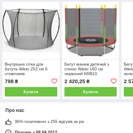
Внутрішня сітка для
Батут манеж дитячий з
Бату
батута Atleto 252 см 6
сіткою Atleto 160 см
Atle
стовпчиків
червоний KRB10
зел
798
2 420,25
2 5
₴
₴
Купити
Купити
Про нас
96% позитивних з 255 відгуків за рік
Працює з 08.04.2012