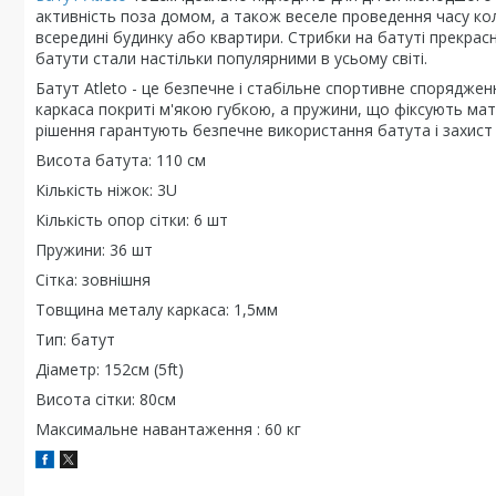
активність поза домом, а також веселе проведення часу к
всередині будинку або квартири. Стрибки на батуті прекрасн
батути стали настільки популярними в усьому світі.
Батут Atleto - це безпечне і стабільне спортивне спорядже
каркаса покриті м'якою губкою, а пружини, що фіксують мат,
рішення гарантують безпечне використання батута і захист 
Висота батута: 110 см
Кількість ніжок: 3U
Кількість опор сітки: 6 шт
Пружини: 36 шт
Сітка: зовнішня
Товщина металу каркаса: 1,5мм
Тип: батут
Діаметр: 152см (5ft)
Висота сітки: 80см
Максимальне навантаження : 60 кг