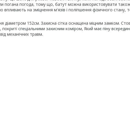
оли погана погода, тому що, батут можна використовувати тако
о впливають на зміцнення м'язів і поліпшення фізичного стану, 
ння діаметром 152см. Захисна сітка оснащена міцним замком. Сто
 покриті спеціальними захисним коміром, Який має піну всередині
від механічних травм.