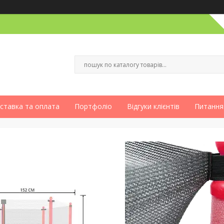
ставка та оплата
Портфоліо
Відгуки клієнтів
Питання