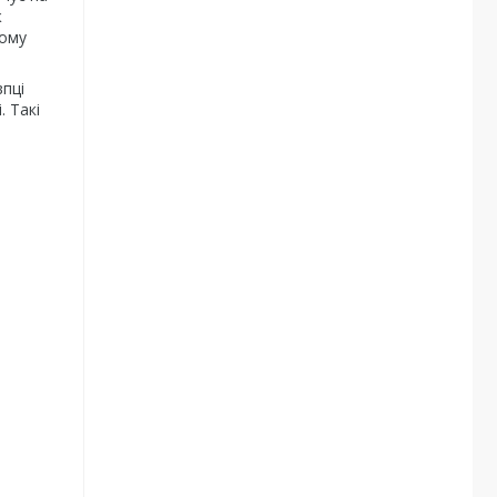
ж
тому
впці
. Такі