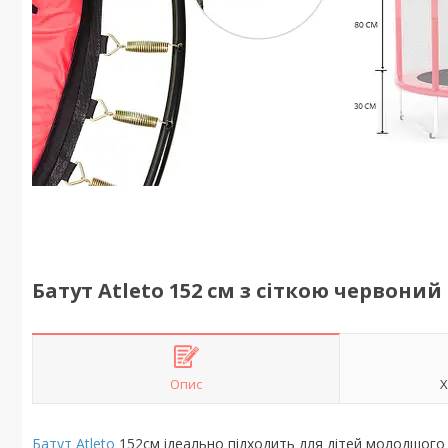
Батут Atleto 152 см з сіткою червоний
Опис
Х
Батут Atleto
152см ідеально підходить для дітей молодшого ві