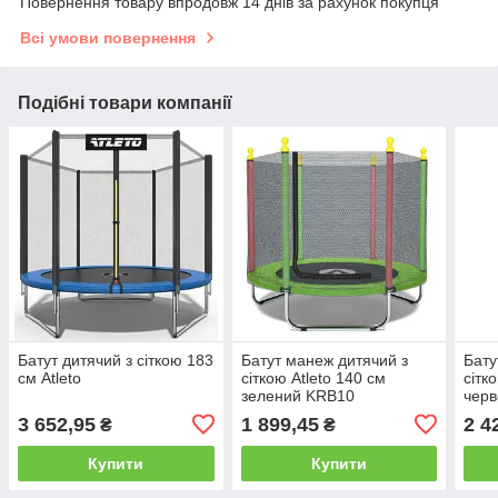
Повернення товару впродовж 14 днів за рахунок покупця
Всі умови повернення
Подібні товари компанії
Батут дитячий з сіткою 183
Батут манеж дитячий з
Бату
см Atleto
сіткою Atleto 140 см
сітк
зелений KRB10
чер
3 652,95
1 899,45
2 4
₴
₴
Купити
Купити