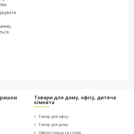
рева.
джувати
ванню,
ться.
грашки
Товари для дому, офісу, дитяча
кімната
Товар для офісу
Товар для дому
Офісні стільці та столи