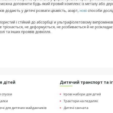
ском можна доповнити будь-який ігровий комплекс із металу або де
ків додають у дитячі розваги цікавість, азарт,
нові
способи дослі
пористий і стійкий до абсорбції и ультрафіолетовому випроміню
не тріскається, не деформується, не розбивається й не розкладає
олі та інших проявів довкілля.
я дітей
Дитячий транспорт та і
и спуски
Ігрові набори для дітей
далки
Трактори на педалях
чі для дитячих майданчиків
Дитячі санчата