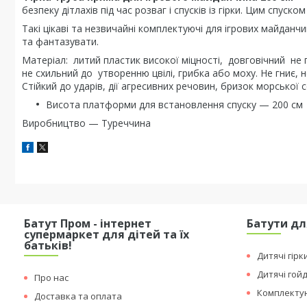
безпеку дітлахів під час розваг і спусків із гірки. Цим спу
Такі цікаві та незвичайні комплектуючі для ігрових майданчи
та фантазувати.
Матеріал: литий пластик високої міцності, довговічний не 
не схильний до утворенню цвілі, грибка або моху. Не гниє, 
Стійкий до ударів, дії агресивних речовин, бризок морської с
Висота платформи для встановлення спуску — 200 см
Виробництво — Туреччина
Батут Пром - інтернет
Батути дл
супермаркет для дітей та їх
батьків!
Дитячі гірк
Дитячі гой
Про нас
Комплектую
Доставка та оплата