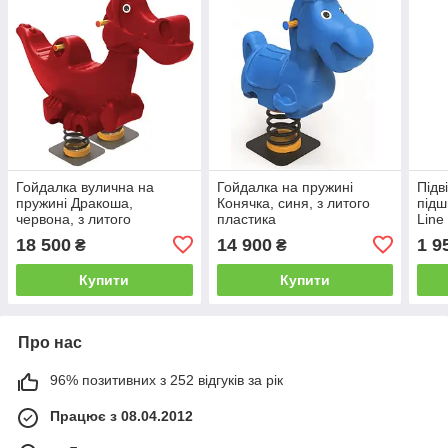
Гойдалка вулична на
Гойдалка на пружині
Підв
пружині Дракоша,
Конячка, синя, з литого
підш
червона, з литого
пластика
Line
пластика
нерж
18 500
14 900
1 9
₴
₴
Купити
Купити
Про нас
96% позитивних з 252 відгуків за рік
Працює з 08.04.2012