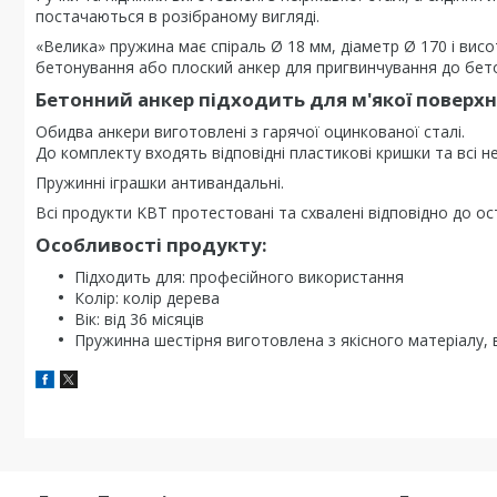
постачаються в розібраному вигляді.
«Велика» пружина має спіраль Ø 18 мм, діаметр Ø 170 і висо
бетонування або плоский анкер для пригвинчування до бет
Бетонний анкер підходить для м'якої поверхні
Обидва анкери виготовлені з гарячої оцинкованої сталі.
До комплекту входять відповідні пластикові кришки та всі не
Пружинні іграшки антивандальні.
Всі продукти KBT протестовані та схвалені відповідно до ос
Особливості продукту:
Підходить для: професійного використання
Колір: колір дерева
Вік: від 36 місяців
Пружинна шестірня виготовлена з якісного матеріалу, 