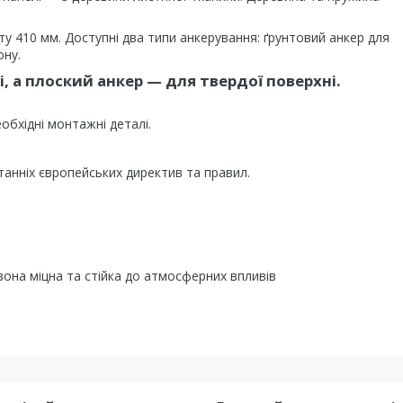
ту 410 мм. Доступні два типи анкерування: ґрунтовий анкер для
ону.
, а плоский анкер — для твердої поверхні.
обхідні монтажні деталі.
танніх європейських директив та правил.
вона міцна та стійка до атмосферних впливів