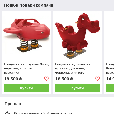
Подібні товари компанії
Гойдалка на пружині Літак,
Гойдалка вулична на
Гойд
червона, з литого
пружині Дракоша,
Коня
пластика
червона, з литого
плас
пластика
18 500
18 500
14 
₴
₴
Купити
Купити
Про нас
96% позитивних з 254 відгуків за рік