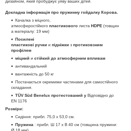
дизайном, який пробуджує уяву ваших дітей.
Докладна інформація про пружинну гойдалку Корова.
Качалка з міцного,
атмосферостійкого
пластикового
листа
HDPE
(товщин
а матеріалу: 19 мм)
Посилені
пластикові
ручки
и
підніжки
з
протиковзним
профілем
міцний
и
стійкий до
атмосферним впливам
антивандальний
вантажність до 50 кг
Постачається окремими частинами для самостійного
складання.
TÜV Süd Benelux протестований у
Відповідно до
EN 1176
Розміри:
Сидіння: прибл. 75,0 x 53,0 см.
Пружина
: прибл. Ш 17 x В 40 см (товщина пружини:
Ø 18 мм)