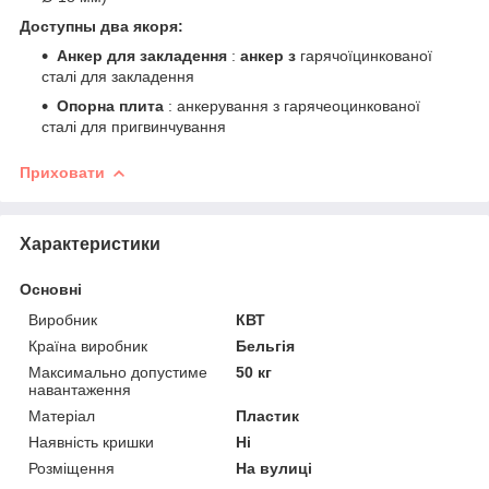
Доступны два якоря:
Анкер для закладення
:
анкер з
гарячоїцинкованої
сталі для закладення
Опорна плита
: анкерування з гарячеоцинкованої
сталі для пригвинчування
Приховати
Характеристики
Основні
Виробник
КВТ
Країна виробник
Бельгія
Максимально допустиме
50 кг
навантаження
Матеріал
Пластик
Наявність кришки
Ні
Розміщення
На вулиці