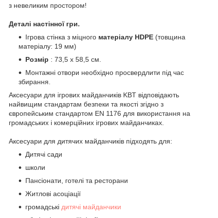
з невеликим простором!
Деталі настінної гри.
Ігрова стінка з міцного
матеріалу HDPE
(товщина
матеріалу: 19 мм)
Розмір
: 73,5 x 58,5 см.
Монтажні отвори необхідно просвердлити під час
збирання.
Аксесуари для ігрових майданчиків KBT відповідають
найвищим стандартам безпеки та якості згідно з
європейським стандартом EN 1176 для використання на
громадських і комерційних ігрових майданчиках.
Аксесуари для дитячих майданчиків підходять для:
Дитячі сади
школи
Пансіонати, готелі та ресторани
Житлові асоціації
громадські
дитячі майданчики