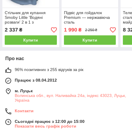
Стільчик для купання
Підвіс для гойдалок
Теле
Smoby Little 'Водяні
Premium — нержавіюча
стал
розваги' 2 в 1 з
сталь
май
функціональною ігровою
2 337
1 990
8 3
₴
₴
2 250 ₴
панеллю, 6 міс.+
Купити
Купити
Про нас
96% позитивних з 255 відгуків за рік
Працює з 08.04.2012
м. Луцьк
Волинська обл., вул. Наливайка 24а, індекс 43023, Луцьк,
Україна
Контакти
Сьогодні працює з 12:00 до 15:00
Показати весь графік роботи