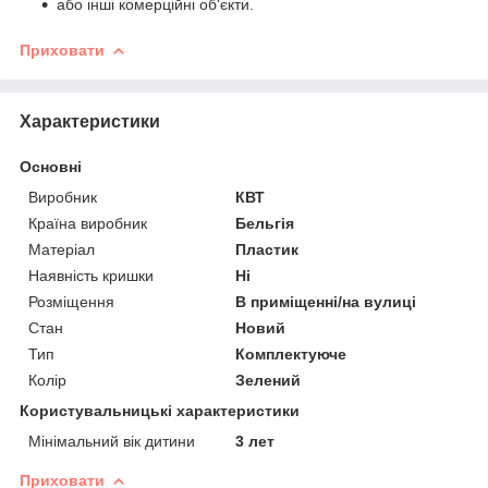
або інші комерційні об'єкти.
Приховати
Характеристики
Основні
Виробник
КВТ
Країна виробник
Бельгія
Матеріал
Пластик
Наявність кришки
Ні
Розміщення
В приміщенні/на вулиці
Стан
Новий
Тип
Комплектуюче
Колір
Зелений
Користувальницькі характеристики
Мінімальний вік дитини
3 лет
Приховати