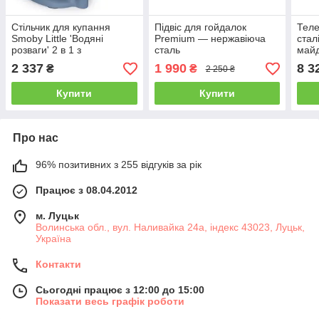
Стільчик для купання
Підвіс для гойдалок
Теле
Smoby Little 'Водяні
Premium — нержавіюча
стал
розваги' 2 в 1 з
сталь
май
функціональною ігровою
2 337
1 990
8 3
₴
₴
2 250 ₴
панеллю, 6 міс.+
Купити
Купити
Про нас
96% позитивних з 255 відгуків за рік
Працює з 08.04.2012
м. Луцьк
Волинська обл., вул. Наливайка 24а, індекс 43023, Луцьк,
Україна
Контакти
Сьогодні працює з 12:00 до 15:00
Показати весь графік роботи