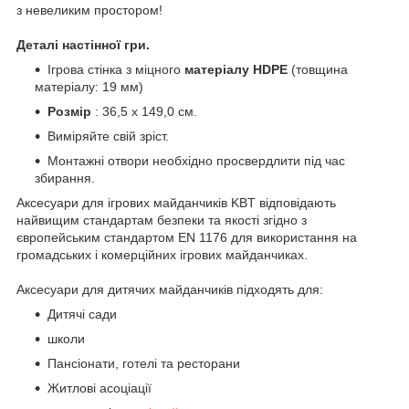
з невеликим простором!
Деталі настінної гри.
Ігрова стінка з міцного
матеріалу HDPE
(товщина
матеріалу: 19 мм)
Розмір
: 36,5 x 149,0 см.
Виміряйте свій зріст.
Монтажні отвори необхідно просвердлити під час
збирання.
Аксесуари для ігрових майданчиків KBT відповідають
найвищим стандартам безпеки та якості згідно з
європейським стандартом EN 1176 для використання на
громадських і комерційних ігрових майданчиках.
Аксесуари для дитячих майданчиків підходять для:
Дитячі сади
школи
Пансіонати, готелі та ресторани
Житлові асоціації