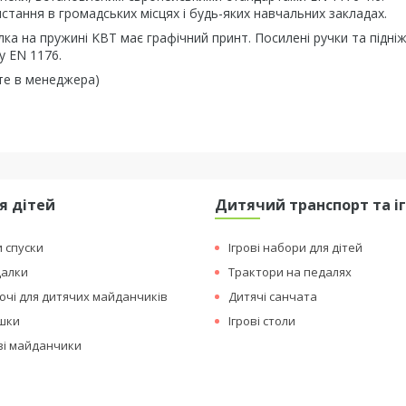
стання в громадських місцях і будь-яких навчальних закладах.
ка на пружині KBT має графічний принт. Посилені ручки та підніж
у EN 1176.
те в менеджера)
я дітей
Дитячий транспорт та і
и спуски
Ігрові набори для дітей
далки
Трактори на педалях
чі для дитячих майданчиків
Дитячі санчата
ашки
Ігрові столи
ові майданчики