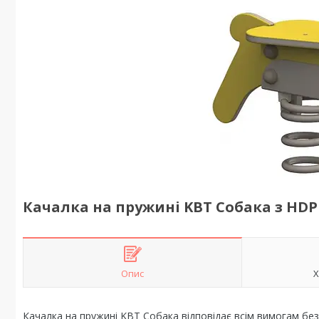
Качалка на пружині KBT Собака з HDP
Опис
Х
Качалка на пружині KBT Собака відповідає всім вимогам бе