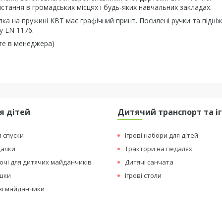
стання в громадських місцях і будь-яких навчальних закладах.
ка на пружині KBT має графічний принт. Посилені ручки та підніж
у EN 1176.
те в менеджера)
я дітей
Дитячий транспорт та і
и спуски
Ігрові набори для дітей
далки
Трактори на педалях
чі для дитячих майданчиків
Дитячі санчата
ашки
Ігрові столи
ові майданчики