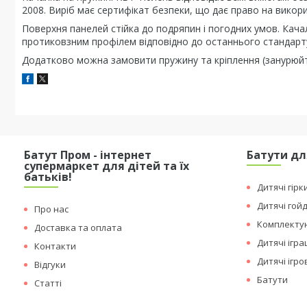
2008. Виріб має сертифікат безпеки, що дає право на викори
Поверхня панелей стійка до подряпин і погодних умов. Качал
протиковзним профілем відповідно до останнього стандарт
Додатково можна замовити пружину та кріплення (занурюй
Батут Пром - інтернет
Батути дл
супермаркет для дітей та їх
батьків!
Дитячі гірк
Дитячі гой
Про нас
Комплектую
Доставка та оплата
Дитячі ігр
Контакти
Дитячі ігр
Відгуки
Батути
Статті