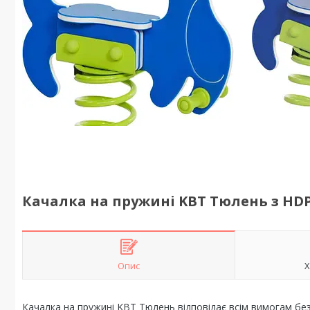
Качалка на пружині KBT Тюлень з HDP
Опис
Х
Качалка на пружині KBT Тюлень відповідає всім вимогам бе